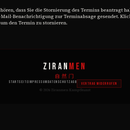
u hören, dass Sie die Stornierung des Termins beantragt ha
-Mail-Benachrichtigung zur Terminabsage gesendet. Klick
 um den Termin zu stornieren.
ZIRAN
MEN
自然门
Startseite
Impressum
Datenschutz
AGB
Vertrag widerrufen
© 2026
Ziranmen
Kampfkunst