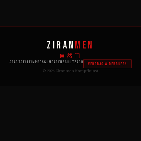
ZIRAN
MEN
自然门
Startseite
Impressum
Datenschutz
AGB
Vertrag widerrufen
© 2026
Ziranmen
Kampfkunst